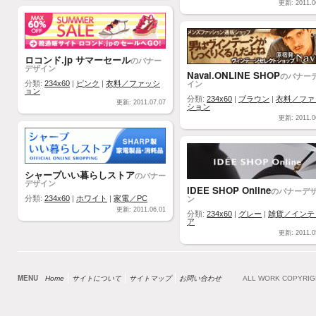
更新: 2011.0
ロコンド.jp サマーセール
のバナー
デザイン
Naval.ONLINE SHOP
のバナー
イン
分類:
234x60
|
ピンク
|
衣料／ファッシ
ョン
分類:
234x60
|
ブラウン
|
衣料／ファ
更新: 2011.07.07
ション
更新: 2011.0
シャープいい暮らしストア
のバナー
デザイン
IDEE SHOP Online
のバナーデ
ン
分類:
234x60
|
ホワイト
|
家電／PC
更新: 2011.06.01
分類:
234x60
|
グレー
|
雑貨／インテ
ア
更新: 2011.0
MENU
Home
サイトについて
サイトマップ
お問い合わせ
ALL WORK COPYRI