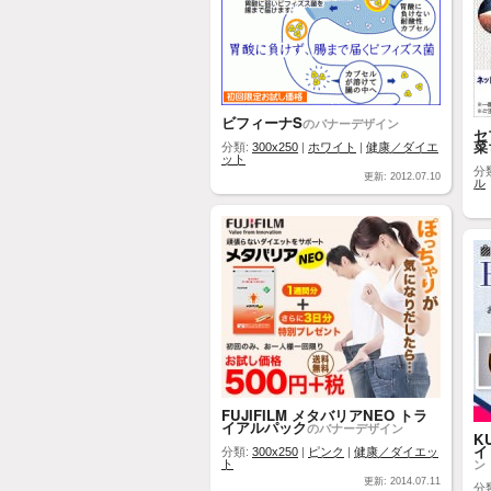
ビフィーナS
のバナーデザイン
セ
菜
分類:
300x250
|
ホワイト
|
健康／ダイエ
ット
分
更新: 2012.07.10
ル
FUJIFILM メタバリアNEO トラ
イアルパック
のバナーデザイン
K
イ
分類:
300x250
|
ピンク
|
健康／ダイエッ
ン
ト
更新: 2014.07.11
分