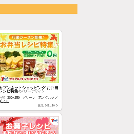
セブンネットショッピング お弁当
レシピ特集
のバナーデザイン
分類:
300x250
|
グリーン
|
花／グルメ／
ギフト
更新: 2011.10.04