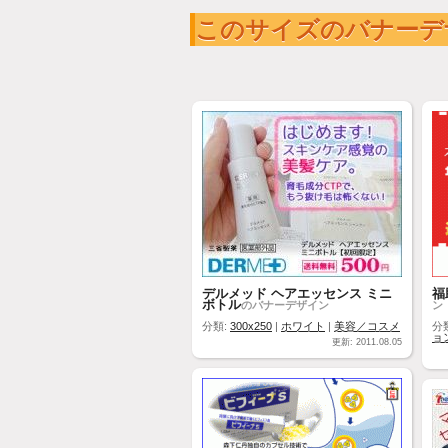
このサイズのバナーデ
デルメッド ヘアエッセンス ミニ
福
ボトル
のバナーデザイン
ン
分類:
300x250
|
ホワイト
|
美容／コスメ
分
ョ
更新: 2011.08.05