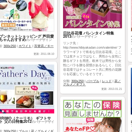
日比谷花壇 バレンタイン特集
ブンネットショッピング 芦田愛
2013
のバナーデザイン
ちゃんおすすめ
のバナーデザイン
リンク先：
類:
300x250
|
ホワイト
|
百貨店／モー
http://www.hibiyakadan.com/valentine/ フ
ラワーギフトで有名な日比谷花壇。ここ
更新: 2011.08.10
では友チョコではなく、男性から女性に
贈るギフトを用意。欧米では男性から女
性にバラを贈る習慣があるらしく、日比
谷花壇ではチョコレート共に男性の花贈
りを応援しているそうです。
分類:
300x250
|
パープル
|
レッド
|
花／
グルメ／ギフト
更新: 2013.01.21
URIMO（クーリモ） ギフトサ
ト 父の日特集2012
のバナーデザイ
類:
300x250
|
ブルー
|
花／グルメ／ギ