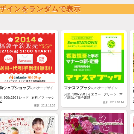
ザインをランダムで表示
助ウェブショップ
マナスマブック
のバナーデザイ
のバナーデザイン
分類:
300x250
|
イエロー
|
グリーン
|
本
類:
300x250
|
レッド
|
衣料／ファッシ
／雑誌／電子書籍
ン
更新: 2011.10.14
更新: 2013.12.26