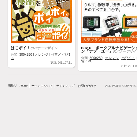
はこポイ！
nav-u ポータブルナビゲーシ
のバナーデザイン
ン「ナブ・ユー」
のバナーデザイ
分類:
300x250
|
オレンジ
|
仕事／ビジネ
ス
分類:
300x250
|
オレンジ
|
ホワイト
電／PC
更新: 2011.07.11
更新: 2011.0
MENU
Home
サイトについて
サイトマップ
お問い合わせ
ALL WORK COPYRI