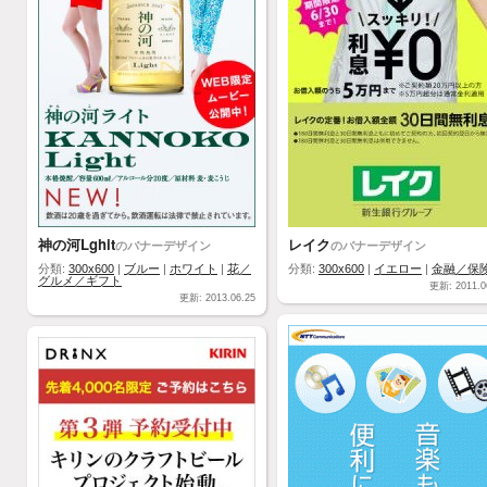
神の河Lghit
レイク
のバナーデザイン
のバナーデザイン
分類:
300x600
|
ブルー
|
ホワイト
|
花／
分類:
300x600
|
イエロー
|
金融／保
グルメ／ギフト
更新: 2011.0
更新: 2013.06.25