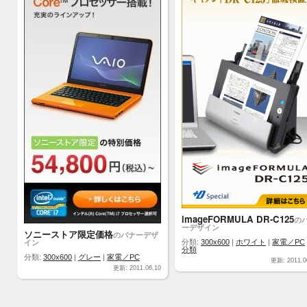
imageFORMULA DR-C125
の
ーデザイン
ソニーストア限定価格
のバナーデザ
イン
分類:
300x600
|
ホワイト
|
家電／PC
分類
分類:
300x600
|
グレー
|
家電／PC
更新: 2011.0
更新: 2011.06.10