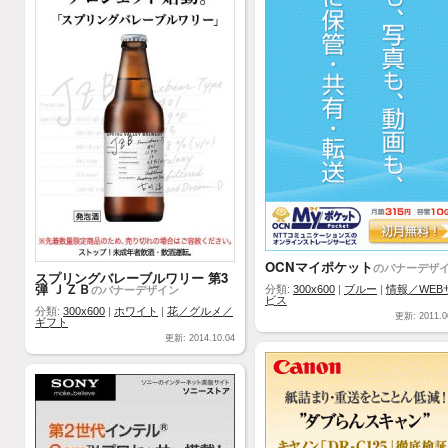
OCNマイポケット
のバナーデザ
スプリングバレーブルワリー 第3
弾 ＪＺＢ
のバナーデザイン
分類:
300x600
|
ブルー
|
情報／WEB
ビス
分類:
300x600
|
ホワイト
|
花／グルメ／
更新: 2011.0
ギフト
更新: 2014.10.04