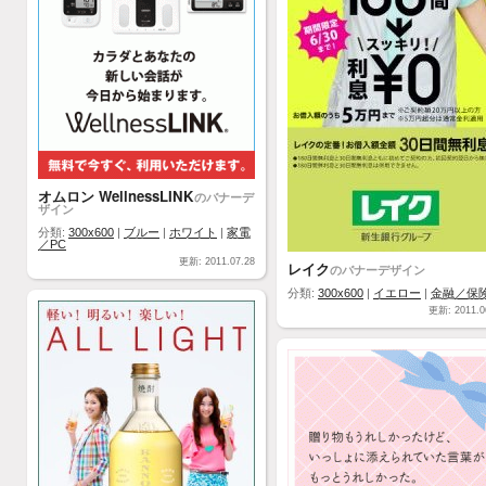
オムロン WellnessLINK
のバナーデ
ザイン
分類:
300x600
|
ブルー
|
ホワイト
|
家電
／PC
更新: 2011.07.28
レイク
のバナーデザイン
分類:
300x600
|
イエロー
|
金融／保
更新: 2011.0