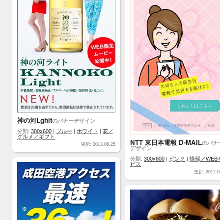
神の河Lghit
のバナーデザイン
分類:
300x600
|
ブルー
|
ホワイト
|
花／
グルメ／ギフト
NTT 東日本電報 D-MAIL
のバナ
更新: 2013.06.25
デザイン
分類:
300x600
|
ピンク
|
情報／WEB
ビス
更新: 2012.0