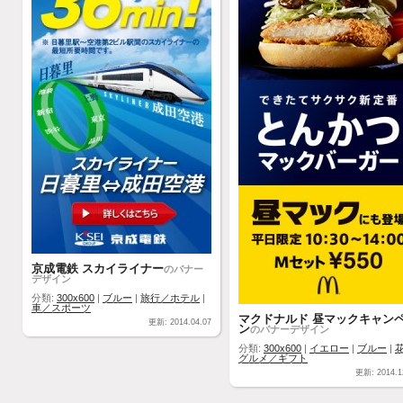
京成電鉄 スカイライナー
のバナー
デザイン
分類:
300x600
|
ブルー
|
旅行／ホテル
|
車／スポーツ
マクドナルド 昼マックキャン
更新: 2014.04.07
ン
のバナーデザイン
分類:
300x600
|
イエロー
|
ブルー
|
グルメ／ギフト
更新: 2014.1