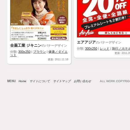
エアアジア
のバナーデザイン
全薬工業 ジキニン
のバナーデザイン
分類:
300x250
|
レッド
|
旅行／ホテ
分類:
300x250
|
ブラウン
|
健康／ダイエ
更新: 2011.0
ット
更新: 2011.11.16
MENU
Home
サイトについて
サイトマップ
お問い合わせ
ALL WORK COPYRI