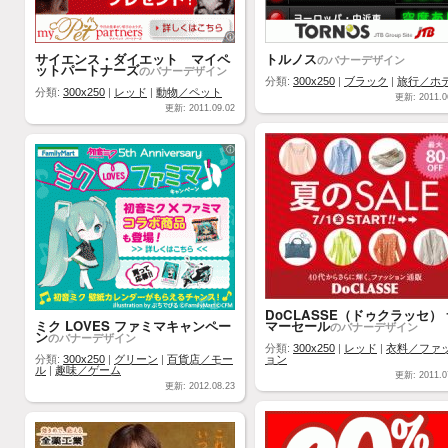
サイエンス・ダイエット マイペ
トルノス
のバナーデザイン
ットパートナーズ
のバナーデザイン
分類:
300x250
|
ブラック
|
旅行／ホ
分類:
300x250
|
レッド
|
動物／ペット
更新: 2011.0
更新: 2011.09.02
DoCLASSE（ドゥクラッセ）
ミク LOVES ファミマキャンペー
マーセール
のバナーデザイン
ン
のバナーデザイン
分類:
300x250
|
レッド
|
衣料／ファ
分類:
300x250
|
グリーン
|
百貨店／モー
ョン
ル
|
趣味／ゲーム
更新: 2011.0
更新: 2012.08.23