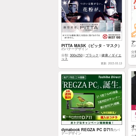
ア
PITTA MASK（ピッタ・マスク）
の
のバナーデザイン
分
分類:
300x250
|
ブラック
|
健康／ダイエ
ー
ット
更新: 2015.03.13
オ
dynabook REGZA PC D711
のバ
デ
ナーデザイン