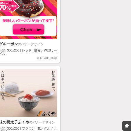
グルーポン
のバナーデザイン
分類:
300x250
|
レッド
|
情報／WEBサー
ビス
更新: 2011.06.04
味の明太子ふくや
のバナーデザイン
分類:
300x250
|
ブラウン
|
花／グルメ／