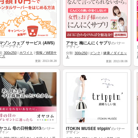
マゾン ウェブ サービス (AWS)
アサヒ 梅にんにくサプリ
のバナー
バナーデザイン
デザイン
類:
300x250
|
ホワイト
|
情報／WEBサ
分類:
300x250
|
ピンク
|
健康／ダイエッ
ビス
ト
更新: 2013.08.28
更新: 2013.08.06
ヤコム 母の日特集2013
ITOKIN MUSEE trippin’
のバナー
のバナー
ザイン
デザイン