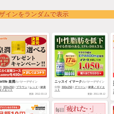
ザインをランダムで表示
erlife 皇潤
ニッスイ イマーク
のバナーデザイン
のバナーデザイン
類:
300x250
|
ブラウン
|
レッド
|
健康
分類:
300x250
|
グリーン
|
健康／ダイエ
ダイエット
ット
更新: 2012.03.13
更新: 2011.08.12