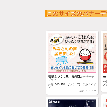
このサイズのバナーデ
美味しさ5つ星！新潟米
ev
のバナーデ
ザイン
分
分類:
300x250
|
ピンク
|
花／グルメ／ギ
／
フト
更新: 2011.10.25