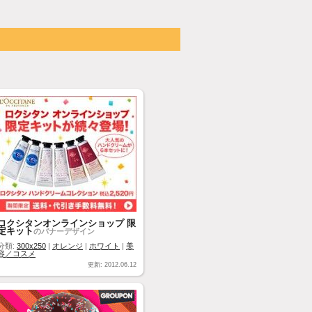
ロクシタンオンラインショップ 限
定キット
のバナーデザイン
分類:
300x250
|
オレンジ
|
ホワイト
|
美
容／コスメ
更新: 2012.06.12