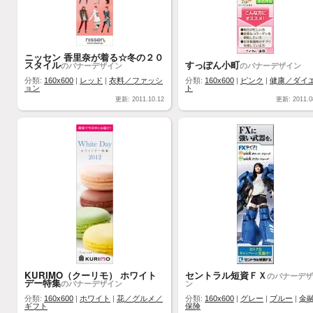
ニッセン 香里奈が着る☆冬の２０
スタイル
すっぽん小町
のバナーデザイン
のバナーデザイン
分類:
160x600
|
レッド
|
衣料／ファッシ
分類:
160x600
|
ピンク
|
健康／ダイ
ョン
ト
更新: 2011.10.12
更新: 2011.0
KURIMO（クーリモ） ホワイト
セントラル短資ＦＸ
のバナーデザ
デー特集
のバナーデザイン
ン
分類:
160x600
|
ホワイト
|
花／グルメ／
分類:
160x600
|
グレー
|
ブルー
|
金
ギフト
保険