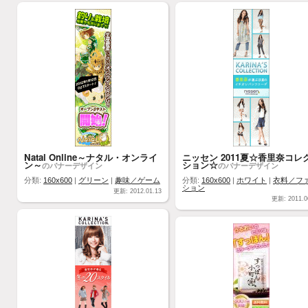
Natal Online～ナタル・オンライ
ニッセン 2011夏☆香里奈コレ
ン～
ション☆
のバナーデザイン
のバナーデザイン
分類:
160x600
|
グリーン
|
趣味／ゲーム
分類:
160x600
|
ホワイト
|
衣料／フ
ション
更新: 2012.01.13
更新: 2011.0