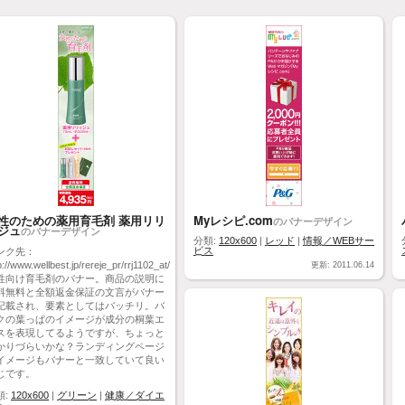
性のための薬用育毛剤 薬用リリ
Myレシピ.com
のバナーデザイン
ジュ
のバナーデザイン
分類:
120x600
|
レッド
|
情報／WEBサー
ビス
ンク先：
p://www.wellbest.jp/rereje_pr/rrj1102_at/
更新: 2011.06.14
性向け育毛剤のバナー。商品の説明に
料無料と全額返金保証の文言がバナー
記載され、要素としてはバッチリ。バ
クの葉っぱのイメージが成分の桐葉エ
スを表現してるようですが、ちょっと
かりづらいかな？ランディングページ
イメージもバナーと一致していて良い
じです。
類:
120x600
|
グリーン
|
健康／ダイエ