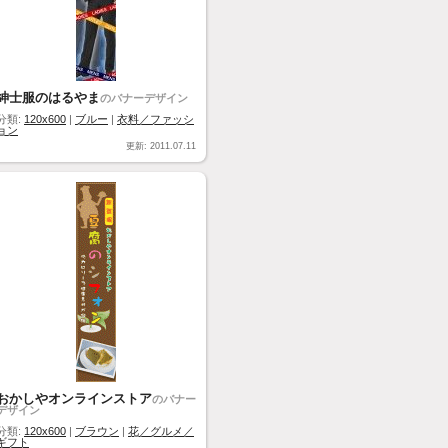
紳士服のはるやま
のバナーデザイン
分類:
120x600
|
ブルー
|
衣料／ファッシ
ョン
更新: 2011.07.11
おかしやオンラインストア
のバナー
デザイン
分類:
120x600
|
ブラウン
|
花／グルメ／
ギフト