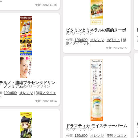
ト
更新: 2012.11.26
ビタミンとミネラルの美的ヌーボ
のバナーデザイン
分類:
120x600
|
オレンジ
|
ホワイト
|
健
康／ダイエット
更新: 2012.02.27
テルノ・濃縮プラセンタドリン
 プレミアム
のバナーデザイン
類:
120x600
|
オレンジ
|
健康／ダイエ
ト
更新: 2012.10.04
ドラマティカ モイスチャーバーム
のバナーデザイン
分類:
120x600
|
オレンジ
|
美容／コスメ