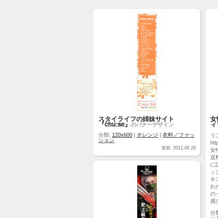
スタイライフの姉妹サイト
女
『chu:se』
ィ
のバナーデザイン
分類:
120x600
|
オレンジ
|
衣料／ファッ
リ
ション
htt
更新: 2012.06.28
女
送
に
ッ
キ
わ
の
感
分