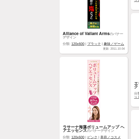
ッ
Alliance of Valiant Arms
のバナー
デザイン
分類:
120x600
|
ブラック
|
趣味／ゲーム
更新: 2011.10.04
エ
ク
分
ッ
ラサーナ海藻ボリュームアップ ヘ
アエッセンス
のバナーデザイン
分類:
120x600
|
ピンク
|
美容／コスメ