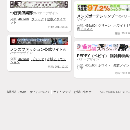
つぼ美倶楽部
のバナーデザイン
メンズボーテシャンプー
のバナ
ザイン
分類:
468x60
|
ブラック
|
健康／ダイエ
ット
分類:
468x60
|
グリーン
|
ホワイト
|
更新: 2011.08.30
容／コスメ
更新: 2012.0
メンズファッション公式サイト
の
バナーデザイン
PEPPY（ペピイ） 猫雑貨特集
バナーデザイン
分類:
468x60
|
ブラック
|
衣料／ファッ
ション
分類:
468x60
|
ホワイト
|
雑貨／イン
更新: 2011.12.20
リア
更新: 2011.0
MENU
Home
サイトについて
サイトマップ
お問い合わせ
ALL WORK COPYRI