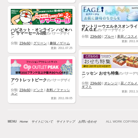
サントリーウエルネスオンライ
ハピネット・オンライン ハピ★ハ
F.A.G.E.
のバナーデザイン
ピ サマーセール2段
のバナーデザイ
ン
分類:
234x60
|
ブルー
|
美容／コスメ
更新: 2011.0
分類:
234x60
|
グリーン
|
趣味／ゲーム
更新: 2011.07.25
ニッセン おせち特集
のバナーデ
ン
アウトレットピーク
のバナーデザイ
ン
分類:
234x60
|
オレンジ
|
花／グルメ
ギフト
分類:
234x60
|
ピンク
|
衣料／ファッシ
更新: 2011.1
ョン
更新: 2011.09.05
MENU
Home
サイトについて
サイトマップ
お問い合わせ
ALL WORK COPYRI