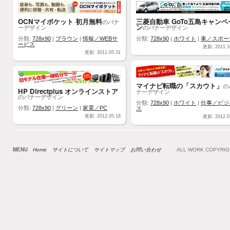
OCNマイポケット 初月無料
三菱自動車 GoTo五島キャンペ
のバナ
ン
ーデザイン
のバナーデザイン
分類:
728x90
|
ブラウン
|
情報／WEBサ
分類:
728x90
|
ホワイト
|
車／スポー
ービス
更新: 2011.1
更新: 2011.05.31
マイナビ転職の「スカウト」
の
HP Directplus オンラインストア
ナーデザイン
のバナーデザイン
分類:
728x90
|
ホワイト
|
仕事／ビジ
分類:
728x90
|
グリーン
|
家電／PC
ス
更新: 2012.05.18
更新: 2012.0
MENU
Home
サイトについて
サイトマップ
お問い合わせ
ALL WORK COPYRI