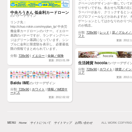
グページのデザインが一致していて
りやすいですね。各おせち写真の左
中央ろうきん 低金利カードローン
ラーバーがあり、クリックするとシ
のバナーデザイン
のプロフィールなどがみれますが、
ゲーションとしてはかなりわかりづ
リンク先：
のが残念。
http://chuo.rokin.com/myplan_lp/ 中央労
働金庫カードローンのバナー。イエロー
分類:
728x90
|
レッド
|
花／グルメ／
基調のバナーですが、ランディングペー
フト
ジはグリーン基調になっています。シン
更新: 2012.1
プルに金利と限度額を表示し、必要最低
限の情報でまとめられています。
分類:
728x90
|
イエロー
|
金融／保険
更新: 2013.01.09
生活雑貨 hocola
のバナーデザイ
分類:
728x90
|
ホワイト
|
雑貨／イン
リア
更新: 2013.1
Baidu IME
のバナーデザイン
分類:
728x90
|
ホワイト
|
情報／WEBサ
ービス
更新: 2012.02.02
MENU
Home
サイトについて
サイトマップ
お問い合わせ
ALL WORK COPYRI