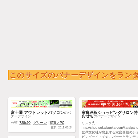
このサイズのバナーデザインをラン
富士通 アウトレットパソコン
家庭画報ショッピングサロン特
のバ
おせち
ナーデザイン
のバナーデザイン
分類:
728x90
|
グリーン
|
家電／PC
リンク先：
http://shop.sekaibunka.com/kateigah
更新: 2011.06.24
世界文化社が出版する家庭画報のシ
ピングサイトです。バナーとランデ