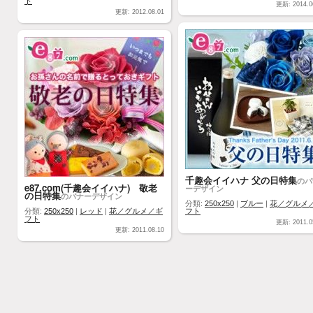
ト
更新: 2014.0
更新: 2012.08.01
千趣会イイハナ 父の日特集
のバ
e87.com(千趣会イイハナ) 敬老
ーデザイン
の日特集
のバナーデザイン
分類:
250x250
|
ブルー
|
花／グルメ
分類:
250x250
|
レッド
|
花／グルメ／ギ
フト
フト
更新: 2011.0
更新: 2011.08.10