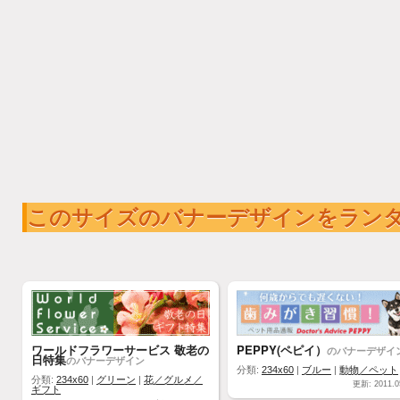
このサイズのバナーデザインをラン
ワールドフラワーサービス 敬老の
PEPPY(ペピイ）
のバナーデザイ
日特集
のバナーデザイン
分類:
234x60
|
ブルー
|
動物／ペット
分類:
234x60
|
グリーン
|
花／グルメ／
更新: 2011.0
ギフト