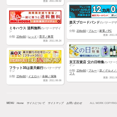
更新: 2011.09.02
楽天ブロードバンド
のバナーデザ
ン
ミキハウス 送料無料
のバナーデザイ
ン
分類:
234x60
|
ブルー
|
家電／PC
更新: 2011.0
分類:
234x60
|
レッド
|
育児／教育
更新: 2011.06.24
京王百貨店 父の日特集
のバナー
イン
フラット35は楽天銀行
のバナーデザ
イン
分類:
234x60
|
ブルー
|
花／グルメ／
フト
分類:
234x60
|
イエロー
|
金融／保険
更新: 2011.0
更新: 2011.06.06
MENU
Home
サイトについて
サイトマップ
お問い合わせ
ALL WORK COPYRI