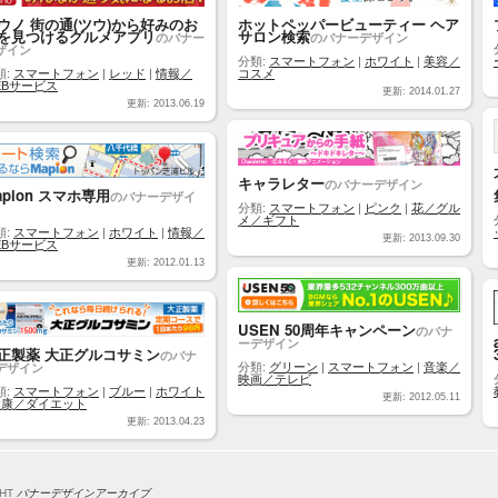
ウノ 街の通(ツウ)から好みのお
ホットペッパービューティー ヘア
を見つけるグルメアプリ
サロン検索
のバナー
のバナーデザイン
ザイン
分類:
スマートフォン
|
ホワイト
|
美容／
類:
スマートフォン
|
レッド
|
情報／
コスメ
EBサービス
更新: 2014.01.27
更新: 2013.06.19
キャラレター
のバナーデザイン
apion スマホ専用
のバナーデザイ
分類:
スマートフォン
|
ピンク
|
花／グル
メ／ギフト
類:
スマートフォン
|
ホワイト
|
情報／
更新: 2013.09.30
EBサービス
更新: 2012.01.13
USEN 50周年キャンペーン
のバナ
ーデザイン
正製薬 大正グルコサミン
のバナ
デザイン
分類:
グリーン
|
スマートフォン
|
音楽／
映画／テレビ
類:
スマートフォン
|
ブルー
|
ホワイト
更新: 2012.05.11
健康／ダイエット
更新: 2013.04.23
GHT
バナーデザインアーカイブ