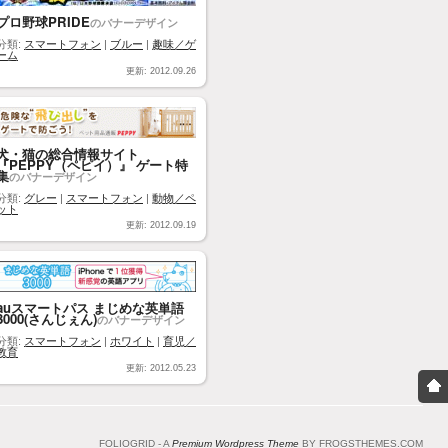
プロ野球PRIDE
のバナーデザイン
分類:
スマートフォン
|
ブルー
|
趣味／ゲ
ーム
更新: 2012.09.26
犬・猫の総合情報サイト
『PEPPY（ペピイ）』 ゲート特
集
のバナーデザイン
分類:
グレー
|
スマートフォン
|
動物／ペ
ット
更新: 2012.09.19
auスマートパス まじめな英単語
3000(さんじぇん)
のバナーデザイン
分類:
スマートフォン
|
ホワイト
|
育児／
教育
更新: 2012.05.23
FOLIOGRID - A
Premium Wordpress Theme
BY FROGSTHEMES.COM