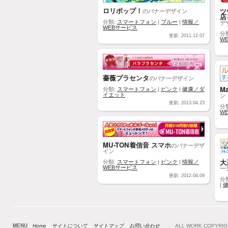
ロリポップ！
ツ
のバナーデザイン
店
分類:
スマートフォン
|
ブルー
|
情報／
デ
WEBサービス
分
更新: 2011.12.07
W
薔薇プラセンタ
のバナーデザイン
M
分類:
スマートフォン
|
ピンク
|
健康／ダ
イエット
ン
更新: 2013.04.23
分
W
MU-TON着信音 スマホ
のバナーデザ
イン
大
分類:
スマートフォン
|
ピンク
|
情報／
WEBサービス
ー
更新: 2012.04.09
分
|
MENU
Home
サイトについて
サイトマップ
お問い合わせ
ALL WORK COPYRI