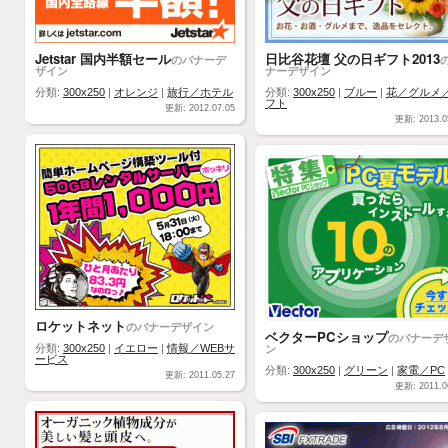
Jetstar 国内半額セール
日比谷花壇 父の日ギフト2013
のバナーデ
ザイン
ナーデザイン
分類:
300x250
|
オレンジ
|
旅行／ホテル
分類:
300x250
|
ブルー
|
花／グルメ
フト
更新: 2012.07.05
更新: 2013.0
ロケットネット
のバナーデザイン
ベクターPCショップ
のバナーデ
ン
分類:
300x250
|
イエロー
|
情報／WEBサ
ービス
分類:
300x250
|
グリーン
|
家電／PC
更新: 2011.05.27
更新: 2011.0