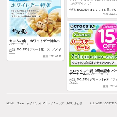
じのデザインに？
分類:
300x250
|
オレンジ
|
家電／PC
更新: 2012.1
セコムの食 ホワイトデー特集
の
バナーデザイン
分類:
300x250
|
ブルー
|
花／グルメ／ギ
フト
更新: 2012.02.28
クロックス生誕10周年記念 バ
デーセール
のバナーデザイン
分類:
300x250
|
グリーン
|
衣料／フ
ション
更新: 2012.0
MENU
Home
サイトについて
サイトマップ
お問い合わせ
ALL WORK COPYRI