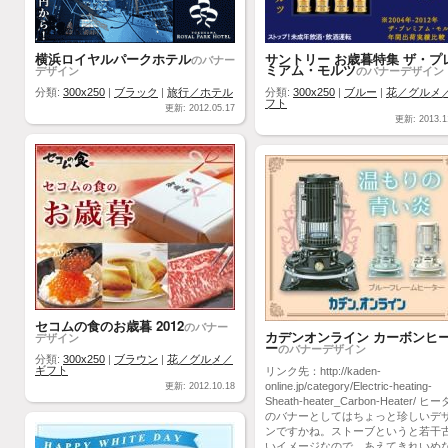
横浜ロイヤルパークホテル
サントリー お歳暮特集 ザ・プ
のバナー
ミアム・モルツ
デザイン
のバナーデザイン
分類:
300x250
|
ブラック
|
旅行／ホテル
分類:
300x250
|
ブルー
|
花／グルメ
フト
更新: 2012.05.17
更新: 2013.1
セコムの食のお歳暮 2012
のバナー
カデンオンライン カーボンヒ
デザイン
ー
のバナーデザイン
分類:
300x250
|
ブラウン
|
花／グルメ／
ギフト
リンク先：http://kaden-
online.jp/category/Electric-heating-
更新: 2012.10.18
Sheath-heater_Carbon-Heater/ ヒ
のバナーとしてはちょっと珍しいデ
ンですかね。ストーブというと若干
いイメージなので、あえてきれいめ