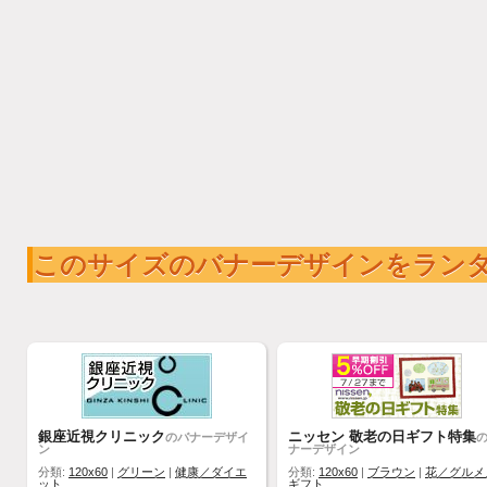
このサイズのバナーデザインをラン
銀座近視クリニック
ニッセン 敬老の日ギフト特集
のバナーデザイ
ン
ナーデザイン
分類:
120x60
|
グリーン
|
健康／ダイエ
分類:
120x60
|
ブラウン
|
花／グルメ
ット
ギフト