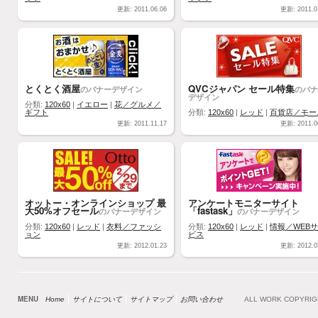
更新: 2011.06.06
更新: 2011.0
とくとく酒屋
QVCジャパン セール特集
のバナーデザイン
のバナ
デザイン
分類:
120x60
|
イエロー
|
花／グルメ／
ギフト
分類:
120x60
|
レッド
|
百貨店／モー
更新: 2011.11.17
更新: 2011.0
オットー・オンラインショップ 最
アンケートモニターサイト
大50%オフセール
「fastask」
のバナーデザイン
のバナーデザイン
分類:
120x60
|
レッド
|
衣料／ファッシ
分類:
120x60
|
レッド
|
情報／WEB
ョン
ビス
更新: 2012.01.23
更新: 2012.0
MENU
Home
サイトについて
サイトマップ
お問い合わせ
ALL WORK COPYRI