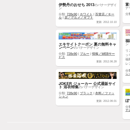
富
伊勢丹のおせち 2013
のバナーデザイ
ナ
ン
分
分類:
728x90
|
ホワイト
|
百貨店／モー
ル
|
花／グルメ／ギフト
更新: 2012.10.10
福
エキサイトクーポン 夏の無料キャ
ン
ンペーン
のバナーデザイン
リン
分類:
728x90
|
ブルー
|
情報／WEBサー
ッ
ビス
福
更新: 2012.06.28
レ
分
シ
JOKER ジョーカー 公式通販サイ
ト 浴衣特集
のバナーデザイン
分類:
728x90
|
ブラック
|
衣料／ファッ
ション
ぽ
更新: 2012.06.01
分
テ