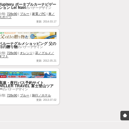
Yupiteru ポータブルカーナビゲー
ション Lei Navi
のバナーデザイン
分類:
728x90
|
ブルー
|
家電／PC
|
車／
スポーツ
更新: 2014.03.17
ベルーナグルメショッピング 父の
日の贈り物
のバナーデザイン
分類:
728x90
|
オレンジ
|
花／グルメ／
ギフト
更新: 2012.05.21
高速・夜行バス予約サイト
WILLER TRAVEL 富士登山ツア
ー
のバナーデザイン
分類:
728x90
|
ブルー
|
旅行／ホテル
更新: 2013.07.02