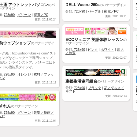
士通 アウトレットパソコン
DELL Vostro 260s
のバ
のバナーデザイン
ーデザイン
分類:
728x90
|
パープル
|
家電／PC
類:
728x90
|
グリーン
|
家電／PC
更新: 2011.10.11
更新: 2011.06.24
ECCジュニア 英語体験レッスン
の
助ウェブショップ
のバナーデザイ
バナーデザイン
分類:
728x90
|
ピンク
|
ホワイト
|
育児
／教育
ク先：http://shop.fukuske.com/ スト
キングなどレッグェア専門ショップ、
更新: 2012.02.07
助のオンラインストア。バナーにはト
ンドの機能系タイツが。
類:
728x90
|
オレンジ
|
衣料／ファッ
ョン
東都生活協同組合
のバナーデザイン
更新: 2012.12.18
分類:
728x90
|
ブラック
|
花／グルメ／
ギフト
更新: 2013.02.13
すれん
のバナーデザイン
類:
728x90
|
グリーン
|
音楽／映画／
レビ
更新: 2011.10.04