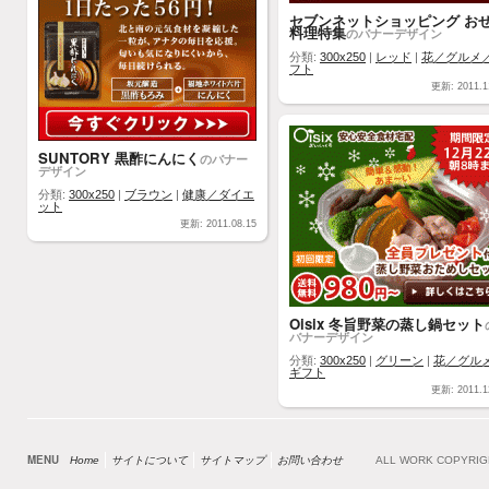
セブンネットショッピング お
料理特集
のバナーデザイン
分類:
300x250
|
レッド
|
花／グルメ
フト
更新: 2011.1
SUNTORY 黒酢にんにく
のバナー
デザイン
分類:
300x250
|
ブラウン
|
健康／ダイエ
ット
更新: 2011.08.15
Oisix 冬旨野菜の蒸し鍋セット
バナーデザイン
分類:
300x250
|
グリーン
|
花／グル
ギフト
更新: 2011.1
MENU
Home
サイトについて
サイトマップ
お問い合わせ
ALL WORK COPYRI