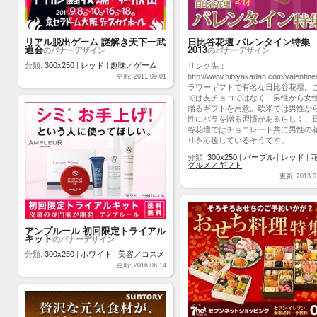
リアル脱出ゲーム 謎解き天下一武
日比谷花壇 バレンタイン特集
道会
2013
のバナーデザイン
のバナーデザイン
分類:
300x250
|
レッド
|
趣味／ゲーム
リンク先：
http://www.hibiyakadan.com/valentine
更新: 2011.09.01
ラワーギフトで有名な日比谷花壇。
では友チョコではなく、男性から女
贈るギフトを用意。欧米では男性か
性にバラを贈る習慣があるらしく、
谷花壇ではチョコレート共に男性の
りを応援しているそうです。
分類:
300x250
|
パープル
|
レッド
|
グルメ／ギフト
更新: 2013.0
アンプルール 初回限定トライアル
キット
のバナーデザイン
分類:
300x250
|
ホワイト
|
美容／コスメ
更新: 2016.06.14