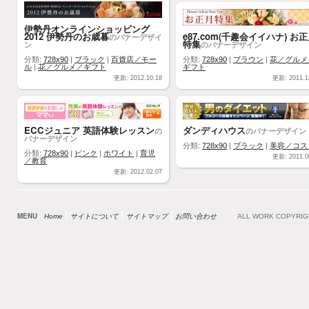
伊勢丹オンラインショッピング
2012 伊勢丹のお歳暮
e87.com(千趣会イイハナ) お
のバナーデザイ
特集
ン
のバナーデザイン
分類:
728x90
|
ブラック
|
百貨店／モー
分類:
728x90
|
ブラウン
|
花／グルメ
ル
|
花／グルメ／ギフト
ギフト
更新: 2012.10.18
更新: 2011.1
ECCジュニア 英語体験レッスン
ダンディハウス
の
のバナーデザイン
バナーデザイン
分類:
728x90
|
ブラック
|
美容／コス
分類:
728x90
|
ピンク
|
ホワイト
|
育児
更新: 2011.0
／教育
更新: 2012.02.07
MENU
Home
サイトについて
サイトマップ
お問い合わせ
ALL WORK COPYRI