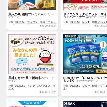
美人の泉 絹肌プレミアム
サイエンス・ダイエット マイ
のバナー
ットパートナーズ
デザイン
のバナーデザイ
分類:
300x250
|
ブラウン
|
美容／コスメ
分類:
300x250
|
レッド
|
動物／ペッ
更新: 2013.02.04
更新: 2011.0
美味しさ5つ星！新潟米
SUNTORY 「DHA＆EPA＋セ
のバナーデ
ミンEX」
ザイン
のバナーデザイン
分類:
300x250
|
ピンク
|
花／グルメ／ギ
分類:
300x250
|
ブルー
|
健康／ダイ
フト
ト
更新: 2011.10.25
更新: 2016.1