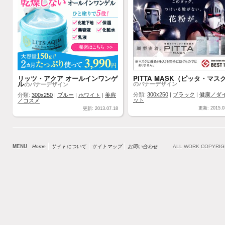
リッツ・アクア オールインワンゲ
PITTA MASK（ピッタ・マス
ル
のバナーデザイン
のバナーデザイン
分類:
300x250
|
ブラック
|
健康／ダ
分類:
300x250
|
ブルー
|
ホワイト
|
美容
ット
／コスメ
更新: 2015.0
更新: 2013.07.18
MENU
Home
サイトについて
サイトマップ
お問い合わせ
ALL WORK COPYRI