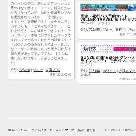
のページなのに、あたかもファッション
系の様なデザイン。デニムに特化したみ
せ方になっていて、動画や作成サンプル
高速・夜行バス予約サイト
も用意されています。 「多機能で
WILLER TRAVEL 富士登山ツ
す！」や「高機能です！」を全面に押し
ー
のバナーデザイン
出すよりも、「これができます！」「こ
分類:
728x90
|
ブルー
|
旅行／ホテル
れを使うとこんな体験ができます！」と
更新: 2013.0
いうユーザー体験にシフトしたページで
すね。ジャパネットたかたの販売文句で
「お孫さんの姿を撮れますよー」みたい
なユーザーの目線にたった販売の仕方は
親近感があって良いですね。 ミシンは
GUNZE online store(グンゼ
使わないけどちょっと欲しくなりまし
ラインストア） モテパン
のバナ
た。
デザイン
分類:
728x90
|
グレー
|
家電／PC
分類:
728x90
|
ホワイト
|
衣料／ファ
ション
更新: 2013.05.09
更新: 2012.0
MENU
Home
サイトについて
サイトマップ
お問い合わせ
ALL WORK COPYRI