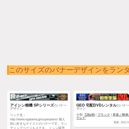
このサイズのバナーデザインをラン
アイシン精機 SPシリーズ
GEO 宅配DVDレンタル
のバナー
のバナ
デザイン
ザイン
分類:
728x90
|
ブラック
|
音楽／映画
リンク先：
テレビ
http://www.egatama.jp/superjeans/ 個人
更新: 2012.0
的に好きなテイストのバナーです。ラン
ディングページもステキ。 ミシン販売