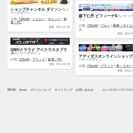
ショップチャンネル ダイソン
のバ
ナーデザイン
森下仁丹 ビフィーナS
のバナー
イン
分類:
728x90
|
イエロー
|
オレンジ
|
家
電／PC
分類:
728x90
|
ブルー
|
健康／ダイエ
更新: 2011.07.26
ト
更新: 2011.0
GMOクラウド アイクラスタプラ
ス
のバナーデザイン
アディダスオンラインショップ
バナーデザイン
分類:
728x90
|
ブラック
|
家電／PC
更新: 2012.04.26
分類:
728x90
|
ブラック
|
車／スポー
更新: 2011.1
MENU
Home
サイトについて
サイトマップ
お問い合わせ
ALL WORK COPYRI