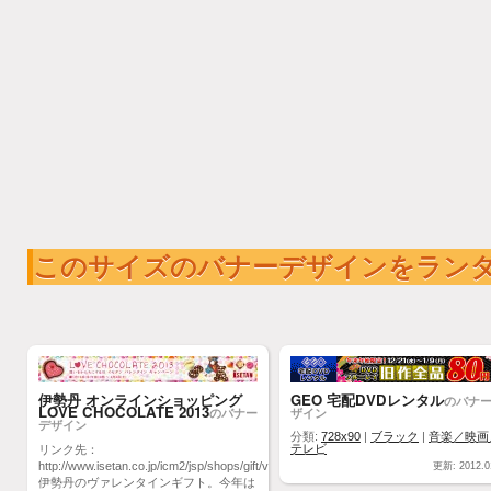
このサイズのバナーデザインをラン
伊勢丹 オンラインショッピング
GEO 宅配DVDレンタル
のバナ
LOVE CHOCOLATE 2013
のバナー
ザイン
デザイン
分類:
728x90
|
ブラック
|
音楽／映画
テレビ
リンク先：
http://www.isetan.co.jp/icm2/jsp/shops/gift/valentine/index.jsp
更新: 2012.0
伊勢丹のヴァレンタインギフト。今年は