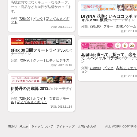
高級志向ではなくキュートなモチーフ、
セット商品など方向性が結構かわってま
す。
DIVINA 花咲くいろはコラボ 
ォルメver.横長
分類:
728x90
|
ピンク
|
花／グルメ／ギ
のバナーデザイン
フト
分類:
728x90
|
ブルー
|
趣味／ゲーム
更新: 2013.01.21
更新: 2011.0
eFax 30日間フリートライアル
のバ
ナーデザイン
Jupitar×食べて、祈って、恋
て スペシャルコラボ
のバナーデ
分類:
728x90
|
グレー
|
仕事／ビジネス
ン
更新: 2012.05.16
分類:
728x90
|
ピンク
|
衣料／ファッ
ョン
更新: 2011.0
伊勢丹のお歳暮 2013
のバナーデザイ
ン
分類:
728x90
|
ホワイト
|
百貨店／モー
ル
|
花／グルメ／ギフト
更新: 2013.11.14
MENU
Home
サイトについて
サイトマップ
お問い合わせ
ALL WORK COPYRI