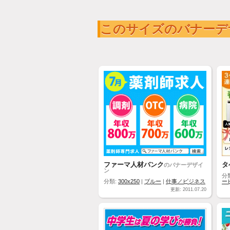
このサイズのバナーデ
ファーマ人材バンク
タ
のバナーデザイ
ン
分
分類:
300x250
|
ブルー
|
仕事／ビジネス
ー
更新: 2011.07.20