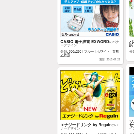
CASIO 電子辞書 EXWORD
パ
のバナ
試
ーデザイン
分類:
300x250
|
ブルー
|
ホワイト
|
育児
分
／教育
更新: 2013.07.23
ソ
エナジードリンク by Regain
セ
のバ
ナーデザイン
イ