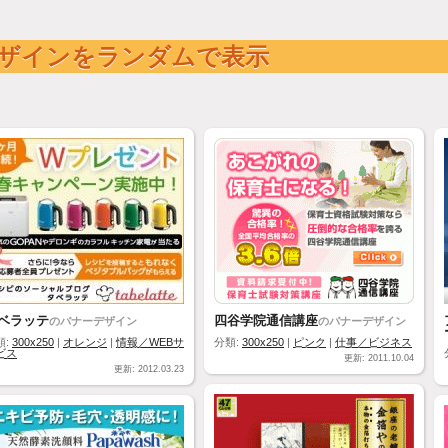
ザインをランダムで表示
ベラッテ
四谷学院通信講座
のバナーデザイン
のバナーデザイン
類:
300x250
|
オレンジ
|
情報／WEBサ
分類:
300x250
|
ピンク
|
仕事／ビジネス
ビス
更新: 2011.10.04
更新: 2012.03.23