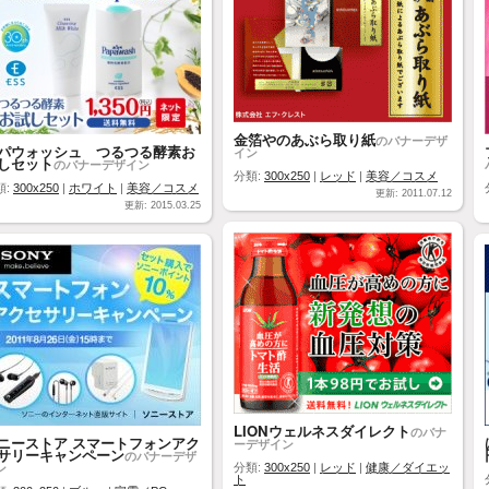
金箔やのあぶら取り紙
のバナーデザ
パウォッシュ つるつる酵素お
イン
しセット
のバナーデザイン
分類:
300x250
|
レッド
|
美容／コスメ
類:
300x250
|
ホワイト
|
美容／コスメ
更新: 2011.07.12
更新: 2015.03.25
LIONウェルネスダイレクト
のバナ
ニーストア スマートフォンアク
ーデザイン
サリーキャンペーン
のバナーデザ
ン
分類:
300x250
|
レッド
|
健康／ダイエッ
ト