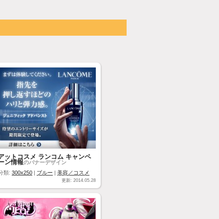
アットコスメ ランコム キャンペ
ーン情報
のバナーデザイン
分類:
300x250
|
ブルー
|
美容／コスメ
更新: 2014.05.28