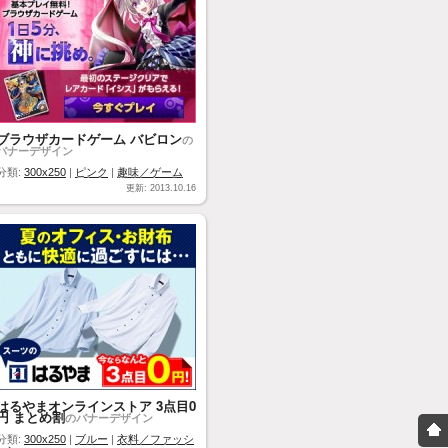
ブラウザカードゲーム バビロン
の
バナーデザイン
分類:
300x250
|
ピンク
|
趣味／ゲーム
更新: 2013.10.16
はるやまオンラインストア 3点目0
円 まとめ割
のバナーデザイン
分類:
300x250
|
ブルー
|
衣料／ファッシ