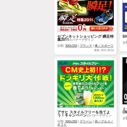
セブンネットショッピング 瞬足特
Si
集2011
のバナーデザイン
分
分類:
300x250
|
ブラック
|
車／スポーツ
更新: 2011.09.01
ミ
アサヒ スタイルフリーを当てよ
OM
う！キャンペーン
のバナーデザイン
分
分類:
300x250
|
グリーン
|
花／グルメ／
ギフト