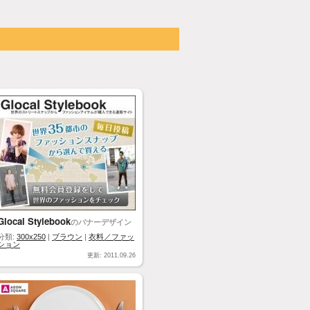
Glocal Stylebook
のバナーデザイン
分類:
300x250
|
ブラウン
|
衣料／ファッ
ション
更新: 2011.09.26