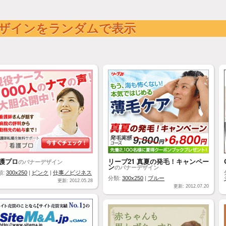
ザインをランダムで表示
護プロ
リーブ21 真夏の発毛！キャンペー
のバナーデザイン
ン
のバナーデザイン
類:
300x250
|
ピンク
|
仕事／ビジネス
分類:
300x250
|
ブルー
更新: 2012.05.28
更新: 2012.07.20