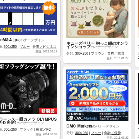
teM&A.jp
のバナーデザイン
キューズベリー 抱っこ紐のオンラ
インショップ
のバナーデザイン
類:
300x250
|
ブルー
|
仕事／ビジネス
更新: 2012.03.13
分類:
300x250
|
ブラウン
|
育児／教育
更新: 2014.01.27
ラーレス一眼カメラ OLYMPUS
-D E-M1
のバナーデザイン
CMC Markets
のバナーデザイン
類:
300x250
|
ブラック
|
家電／PC
分類:
300x250
|
ブルー
|
金融／保険
更新: 2014.07.01
更新: 2011.06.22