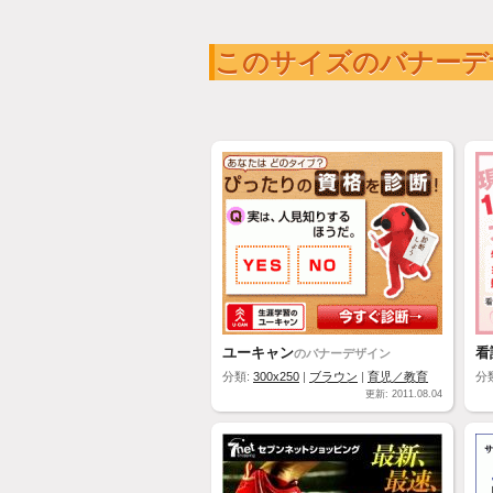
このサイズのバナーデ
ユーキャン
看
のバナーデザイン
分類:
300x250
|
ブラウン
|
育児／教育
分
更新: 2011.08.04