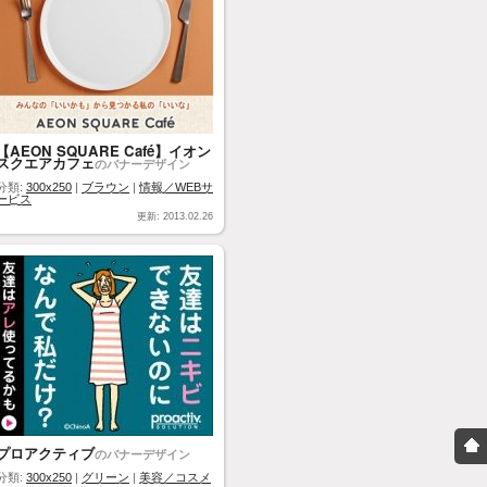
【AEON SQUARE Café】イオン
スクエアカフェ
のバナーデザイン
分類:
300x250
|
ブラウン
|
情報／WEBサ
ービス
更新: 2013.02.26
プロアクティブ
のバナーデザイン
分類:
300x250
|
グリーン
|
美容／コスメ