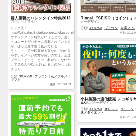
婦人画報のバレンタイン特集2013
Rinnai 『SEISO（セイソ）』
のバナーデザイン
ナーデザイン
リンク先：
分類:
300x250
|
ブラウン
|
家電／PC
http://fujingaho.ringbell.co.jp/etc/tokusyu_chocolate_vd.php
更新: 2013.0
ヴァレンタイン特集ということで、生チ
ョコレートがバナーに掲載されています
が、ぱっと見羊羹に見えてしま
う・・・。第一印象が大事なのでわかり
やすいイメージの方が良いのでは。王道
ブランドということで、私が知らないだ
けで見る人が見ればわかるものかもしれ
ません。
分類:
300x250
|
ブラウン
|
花／グルメ／
ギフト
更新: 2013.01.21
小林製薬の通信販売 ノコギリ
EX
のバナーデザイン
分類:
300x250
|
オレンジ
|
グリーン
康／ダイエット
更新: 2012.0