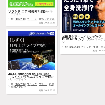
ソラシド エア 特売り7日前
のバナ
ーデザイン
分類:
300x250
|
グリーン
|
旅行／ホテル
更新: 2013.12.26
加齢臭ケア・エイジングケア
DHC MEN シリーズ
のバナーデ
ン
分類:
300x250
|
ブラック
|
美容／コ
更新: 2015.0
JAXA channnel on YouTube
「しずく」打ち上げライブ中継
の
バナーデザイン
分類:
300x250
|
ブラック
|
ブルー
|
音楽
／映画／テレビ
更新: 2012.05.18