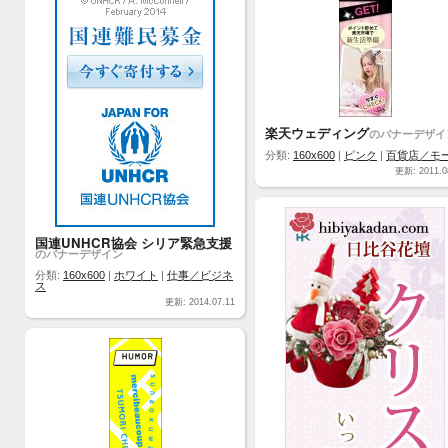
楽天ウェディング
のバナーデザイ
分類:
160x600
|
ピンク
|
百貨店／モ
更新: 2011.0
国連UNHCR協会 シリア緊急支援
のバナーデザイン
分類:
160x600
|
ホワイト
|
仕事／ビジネ
ス
更新: 2014.07.11