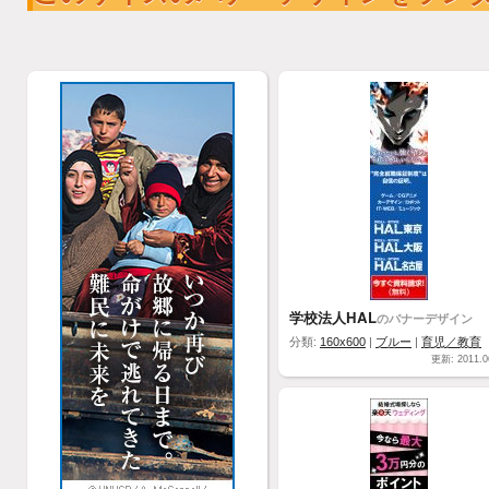
学校法人HAL
のバナーデザイン
分類:
160x600
|
ブルー
|
育児／教育
更新: 2011.0