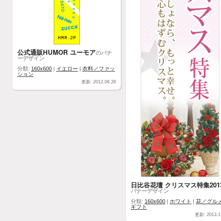
公式通販HUMOR ユーモア
のバナ
ーデザイン
分類:
160x600
|
イエロー
|
衣料／ファッ
ション
更新: 2012.06.28
日比谷花壇 クリスマス特集201
バナーデザイン
分類:
160x600
|
ホワイト
|
花／グル
ギフト
更新: 2013.1