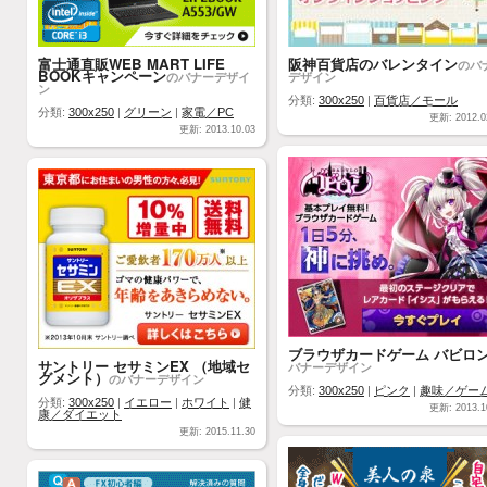
富士通直販WEB MART LIFE
阪神百貨店のバレンタイン
のバ
BOOKキャンペーン
のバナーデザイ
デザイン
ン
分類:
300x250
|
百貨店／モール
分類:
300x250
|
グリーン
|
家電／PC
更新: 2012.0
更新: 2013.10.03
ブラウザカードゲーム バビロ
サントリー セサミンEX （地域セ
バナーデザイン
グメント）
のバナーデザイン
分類:
300x250
|
ピンク
|
趣味／ゲー
分類:
300x250
|
イエロー
|
ホワイト
|
健
更新: 2013.1
康／ダイエット
更新: 2015.11.30