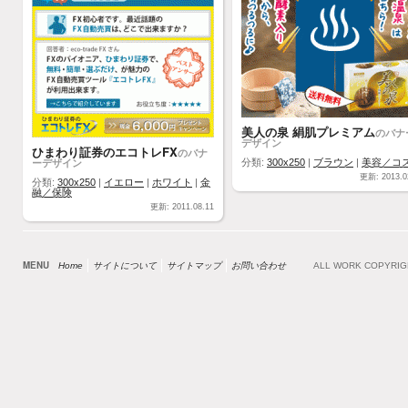
美人の泉 絹肌プレミアム
のバナ
デザイン
ひまわり証券のエコトレFX
のバナ
ーデザイン
分類:
300x250
|
ブラウン
|
美容／コ
更新: 2013.0
分類:
300x250
|
イエロー
|
ホワイト
|
金
融／保険
更新: 2011.08.11
MENU
Home
サイトについて
サイトマップ
お問い合わせ
ALL WORK COPYRI