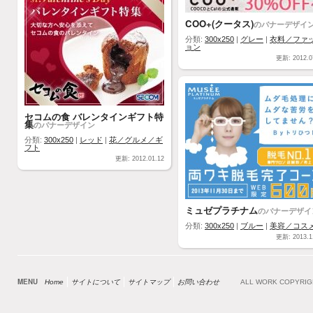
COO+(クータス)
のバナーデザイ
分類:
300x250
|
グレー
|
衣料／ファ
ョン
更新: 2012.0
セコムの食 バレンタインギフト特
集
のバナーデザイン
分類:
300x250
|
レッド
|
花／グルメ／ギ
フト
更新: 2012.01.12
ミュゼプラチナム
のバナーデザイ
分類:
300x250
|
ブルー
|
美容／コス
更新: 2013.1
MENU
Home
サイトについて
サイトマップ
お問い合わせ
ALL WORK COPYRI