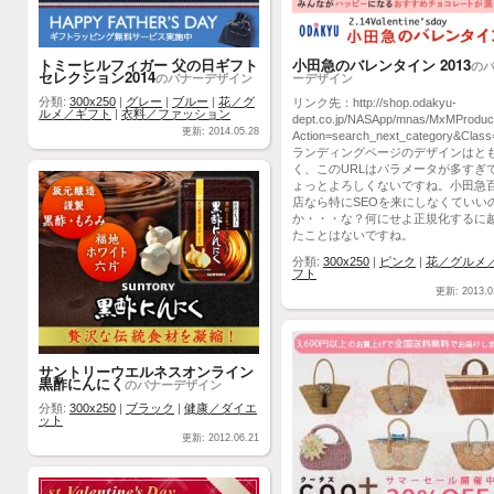
トミーヒルフィガー 父の日ギフト
小田急のバレンタイン 2013
の
セレクション2014
のバナーデザイン
ーデザイン
分類:
300x250
|
グレー
|
ブルー
|
花／グ
リンク先：http://shop.odakyu-
ルメ／ギフト
|
衣料／ファッション
dept.co.jp/NASApp/mnas/MxMProduc
更新: 2014.05.28
Action=search_next_category&Cl
ランディングページのデザインはと
く、このURLはパラメータが多すぎ
ょっとよろしくないですね。小田急
店なら特にSEOを来にしなくていい
か・・・な？何にせよ正規化するに
たことはないですね。
分類:
300x250
|
ピンク
|
花／グルメ
フト
更新: 2013.0
サントリーウエルネスオンライン
黒酢にんにく
のバナーデザイン
分類:
300x250
|
ブラック
|
健康／ダイエ
ット
更新: 2012.06.21