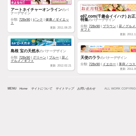
アートネイチャーオンライン
のバ
ナーデザイン
e87.com(千趣会イイハナ) お
特集
のバナーデザイン
分類:
728x90
|
ピンク
|
健康／ダイエッ
ト
分類:
728x90
|
ブラウン
|
花／グルメ
更新: 2011.08.25
ギフト
更新: 2011.1
島根 宝の天然水
のバナーデザイン
天使のララ
のバナーデザイン
分類:
728x90
|
グリーン
|
ブルー
|
花／
グルメ／ギフト
分類:
728x90
|
イエロー
|
美容／コス
更新: 2012.02.21
更新: 2011.0
MENU
Home
サイトについて
サイトマップ
お問い合わせ
ALL WORK COPYRI