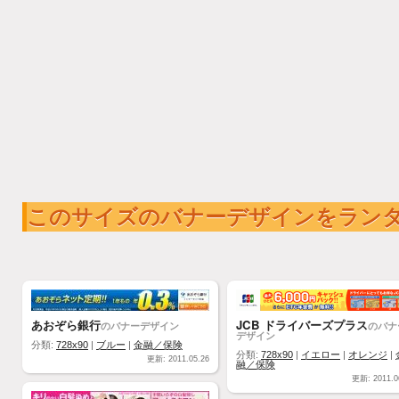
このサイズのバナーデザインをラン
あおぞら銀行
JCB ドライバーズプラス
のバナーデザイン
のバナ
デザイン
分類:
728x90
|
ブルー
|
金融／保険
分類:
728x90
|
イエロー
|
オレンジ
|
更新: 2011.05.26
融／保険
更新: 2011.0