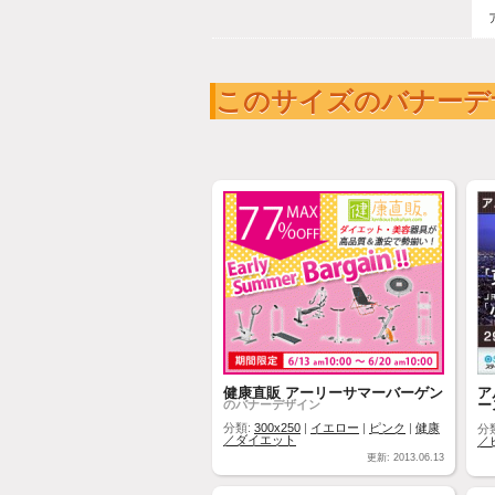
このサイズのバナーデ
健康直販 アーリーサマーバーゲン
ア
ー
のバナーデザイン
分類:
300x250
|
イエロー
|
ピンク
|
健康
分
／ダイエット
／
更新: 2013.06.13