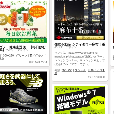
住友不動産 シティタワー麻布十番
ゴメ 健康直送便 【毎日飲む
のバナーデザイン
菜】
のバナーデザイン
リンク先：http://www.sumitomo-rd-
類:
300x250
|
グリーン
|
花／グルメ／
mansion.jp/shuto/azabu/ 港区のタワーマ
フト
ンションのバナー。マンション系として
更新: 2012.05.14
は定番のレイアウトですね。
分類:
300x250
|
ブラック
|
仕事／ビジネ
ス
更新: 2013.01.18