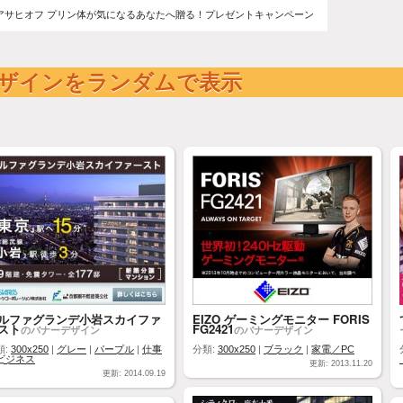
アサヒオフ プリン体が気になるあなたへ贈る！プレゼントキャンペーン
ザインをランダムで表示
ルファグランデ小岩スカイファ
EIZO ゲーミングモニター FORIS
スト
FG2421
のバナーデザイン
のバナーデザイン
類:
300x250
|
グレー
|
パープル
|
仕事
分類:
300x250
|
ブラック
|
家電／PC
ビジネス
更新: 2013.11.20
更新: 2014.09.19