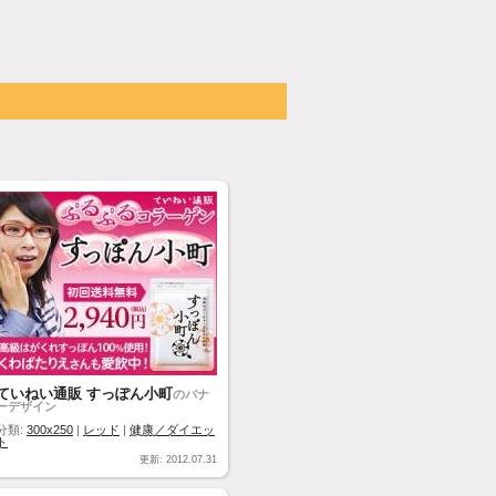
ていねい通販 すっぽん小町
のバナ
ーデザイン
分類:
300x250
|
レッド
|
健康／ダイエッ
ト
更新: 2012.07.31