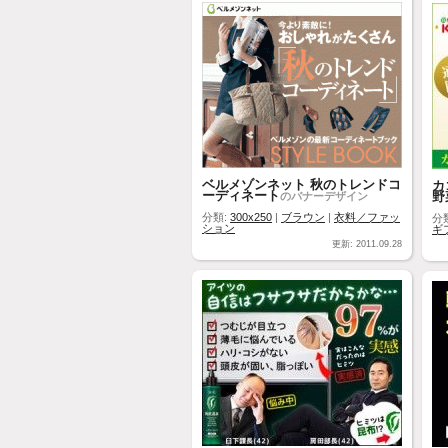
ベルメゾンネット 秋のトレンドコ
カ
ーディネート
野
のバナーデザイン
分類:
300x250
|
ブラウン
|
衣料／ファッ
分
ション
ギ
更新: 2011.09.28