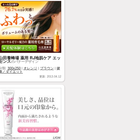
山田養蜂場 薬用 RJ地肌ケア エッ
センス
のバナーデザイン
分類:
300x250
|
オレンジ
|
ブラウン
|
健
康／ダイエット
更新: 2013.04.12