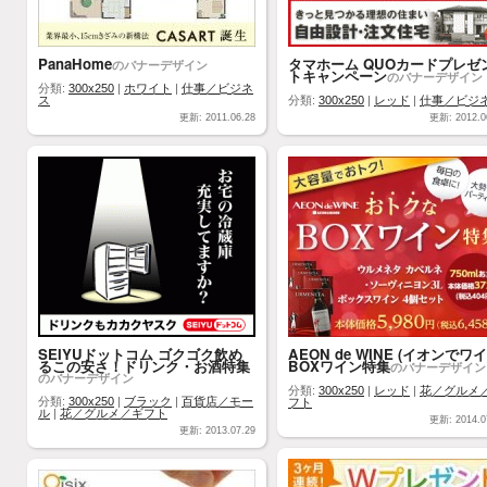
PanaHome
タマホーム QUOカードプレゼ
のバナーデザイン
トキャンペーン
のバナーデザイン
分類:
300x250
|
ホワイト
|
仕事／ビジネ
ス
分類:
300x250
|
レッド
|
仕事／ビジ
更新: 2011.06.28
更新: 2012.0
SEIYUドットコム ゴクゴク飲め
AEON de WINE (イオンでワイ
るこの安さ！ドリンク・お酒特集
BOXワイン特集
のバナーデザイン
のバナーデザイン
分類:
300x250
|
レッド
|
花／グルメ
分類:
300x250
|
ブラック
|
百貨店／モー
フト
ル
|
花／グルメ／ギフト
更新: 2014.0
更新: 2013.07.29