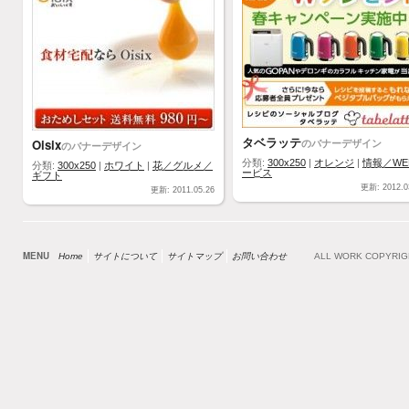
タベラッテ
Oisix
のバナーデザイン
のバナーデザイン
分類:
300x250
|
オレンジ
|
情報／WE
分類:
300x250
|
ホワイト
|
花／グルメ／
ービス
ギフト
更新: 2012.0
更新: 2011.05.26
MENU
Home
サイトについて
サイトマップ
お問い合わせ
ALL WORK COPYRI