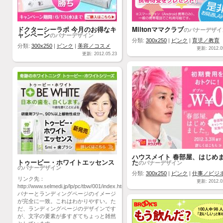
ドクターシーラボ 今月のお得なキ
Miltonママクラブ
のバナーデザイ
ャンペーン
のバナーデザイン
分類:
300x250
|
ピンク
|
育児／教育
分類:
300x250
|
ピンク
|
美容／コスメ
更新: 2012.0
更新: 2012.05.23
ハウスメイト 春部屋、はじめ
トゥービー・ホワイトエッセンス
た
のバナーデザイン
のバナーデザイン
分類:
300x250
|
ピンク
|
仕事／ビジ
リンク先：
更新: 2012.0
http://www.selmedi.jp/lp/pc/tbw/001/index.html
バナーとランディングページのイメージ
が完全に一致。これはわかりやすい。た
だ、ランディングページのデザインです
が、文字の要素が多すぎてちょっと雑然