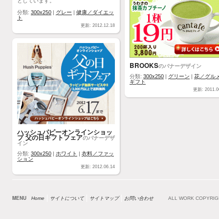
としています。
分類:
300x250
|
グレー
|
健康／ダイエッ
ト
更新: 2012.12.18
BROOKS
のバナーデザイン
分類:
300x250
|
グリーン
|
花／グル
ギフト
更新: 2011.0
ハッシュパピーオンラインショッ
プ 父の日ギフトフェア
のバナーデザ
イン
分類:
300x250
|
ホワイト
|
衣料／ファッ
ション
更新: 2012.06.14
MENU
Home
サイトについて
サイトマップ
お問い合わせ
ALL WORK COPYRI