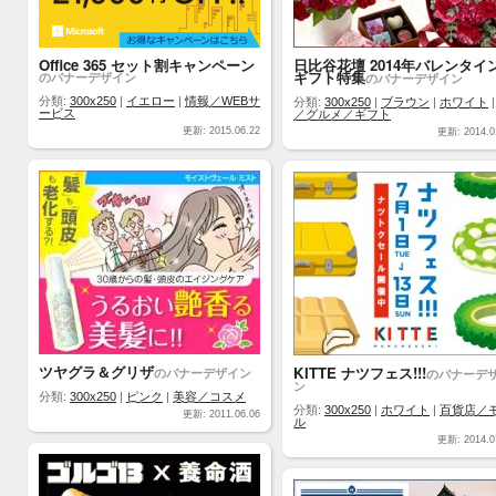
Office 365 セット割キャンペーン
日比谷花壇 2014年バレンタイ
ギフト特集
のバナーデザイン
のバナーデザイン
分類:
300x250
|
イエロー
|
情報／WEBサ
分類:
300x250
|
ブラウン
|
ホワイト
ービス
／グルメ／ギフト
更新: 2015.06.22
更新: 2014.0
ツヤグラ＆グリザ
KITTE ナツフェス!!!
のバナーデザイン
のバナーデ
ン
分類:
300x250
|
ピンク
|
美容／コスメ
分類:
300x250
|
ホワイト
|
百貨店／
更新: 2011.06.06
ル
更新: 2014.0