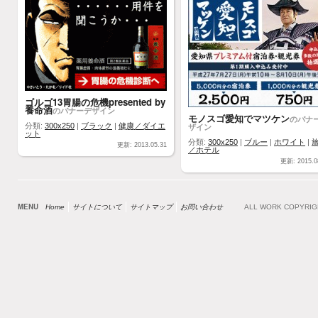
ゴルゴ13胃腸の危機presented by
養命酒
のバナーデザイン
モノスゴ愛知でマツケン
のバナ
分類:
300x250
|
ブラック
|
健康／ダイエ
ザイン
ット
分類:
300x250
|
ブルー
|
ホワイト
|
更新: 2013.05.31
／ホテル
更新: 2015.0
MENU
Home
サイトについて
サイトマップ
お問い合わせ
ALL WORK COPYRI