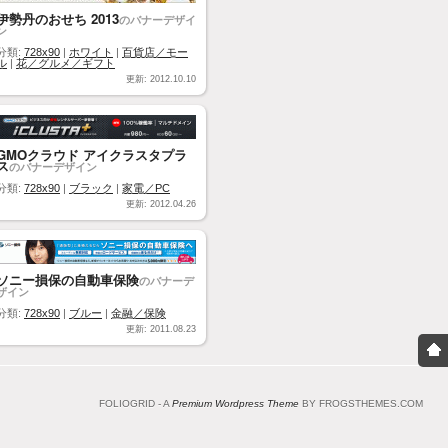
伊勢丹のおせち 2013
のバナーデザイ
ン
分類:
728x90
|
ホワイト
|
百貨店／モー
ル
|
花／グルメ／ギフト
更新: 2012.10.10
GMOクラウド アイクラスタプラ
ス
のバナーデザイン
分類:
728x90
|
ブラック
|
家電／PC
更新: 2012.04.26
ソニー損保の自動車保険
のバナーデ
ザイン
分類:
728x90
|
ブルー
|
金融／保険
更新: 2011.08.23
FOLIOGRID - A
Premium Wordpress Theme
BY FROGSTHEMES.COM