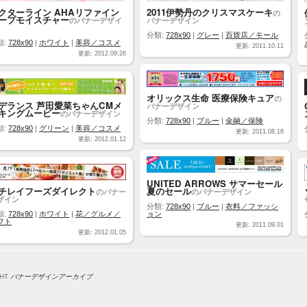
クターライン AHAリファイン
2011伊勢丹のクリスマスケーキ
の
ープモイスチャー
のバナーデザイ
バナーデザイン
分類:
728x90
|
グレー
|
百貨店／モール
類:
728x90
|
ホワイト
|
美容／コスメ
更新: 2011.10.11
更新: 2012.09.26
オリックス生命 医療保険キュア
の
デランス 芦田愛菜ちゃんCMメ
バナーデザイン
キングムービー
のバナーデザイン
分類:
728x90
|
ブルー
|
金融／保険
類:
728x90
|
グリーン
|
美容／コスメ
更新: 2011.08.16
更新: 2012.01.12
UNITED ARROWS サマーセール
チレイフーズダイレクト
夏のセール
のバナー
のバナーデザイン
ザイン
分類:
728x90
|
ブルー
|
衣料／ファッシ
類:
728x90
|
ホワイト
|
花／グルメ／
ョン
フト
更新: 2011.09.01
更新: 2012.01.05
GHT
バナーデザインアーカイブ