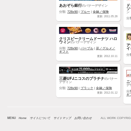
あおぞら銀行
ド
のバナーデザイン
ソ
ン
分類:
728x90
|
ブルー
|
金融／保険
更新: 2011.05.26
分
クリスピークリームドーナツ ハロ
ウィン
のバナーデザイン
ア
イ
分類:
728x90
|
パープル
|
花／グルメ／
ギフト
分
更新: 2012.10.11
三菱UFJニコスのプラチナ
のバナー
ニ
デザイン
デ
分類:
728x90
|
ブラック
|
金融／保険
分
更新: 2012.01.12
ギ
MENU
Home
サイトについて
サイトマップ
お問い合わせ
ALL WORK COPYRI