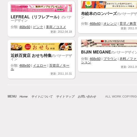
布絵本のロンパーズ
のバナーデザ
LEFREAL（リフレアール）
のバナ
ン
ーデザイン
分類:
468x60
|
オレンジ
|
育児／教育
分類:
468x60
|
ピンク
|
美容／コスメ
更新: 2011.0
更新: 2012.04.18
BIJIN MEGANE
のバナーデザイ
近鉄百貨店 おせち特集
のバナーデザ
イン
分類:
468x60
|
ブラウン
|
衣料／ファ
ション
分類:
468x60
|
イエロー
|
百貨店／モー
更新: 2011.0
ル
更新: 2011.10.31
MENU
Home
サイトについて
サイトマップ
お問い合わせ
ALL WORK COPYRI