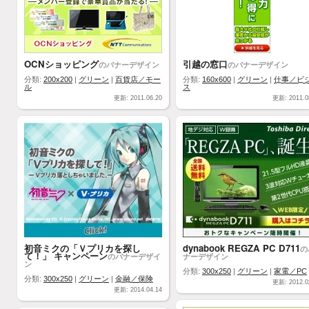
OCNショッピング
引越の窓口
のバナーデザイン
のバナーデザイン
分類:
200x200
|
グリーン
|
百貨店／モー
分類:
160x600
|
グリーン
|
仕事／ビ
ル
ス
更新: 2011.06.20
更新: 2011.0
初音ミクの「Ｖプリカを探し
dynabook REGZA PC D711
の
て！」 キャンペーン
のバナーデザイ
ナーデザイン
ン
分類:
300x250
|
グリーン
|
家電／PC
分類:
300x250
|
グリーン
|
金融／保険
更新: 2012.0
更新: 2014.04.14