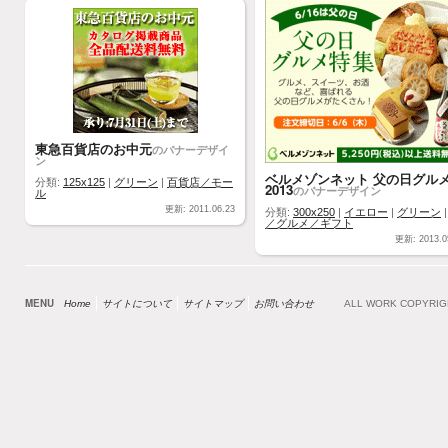
東急百貨店のお中元
のバナーデザイ
ン
ベルメゾンネット 父の日グル
分類:
125x125
|
グリーン
|
百貨店／モー
2013
のバナーデザイン
ル
更新: 2011.06.23
分類:
300x250
|
イエロー
|
グリーン
／グルメ／ギフト
更新: 2013.0
MENU
Home
サイトについて
サイトマップ
お問い合わせ
ALL WORK COPYRI