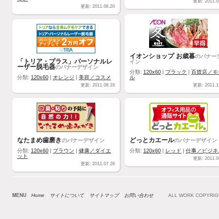
更新: 2011.0
更新: 2011.06.20
イオンショップ お歳暮
のバナー
「トリア・プラス」パーソナルレ
イン
ーザー脱毛器
のバナーデザイン
分類:
120x60
|
ブラック
|
百貨店／モ
分類:
120x60
|
オレンジ
|
美容／コスメ
ル
更新: 2011.08.16
更新: 2011.1
なたまめ歯磨き
どっとカエール
のバナーデザイン
のバナーデザイン
分類:
120x60
|
ブラウン
|
健康／ダイエ
分類:
120x60
|
レッド
|
仕事／ビジネ
ット
更新: 2011.0
更新: 2011.07.26
MENU
Home
サイトについて
サイトマップ
お問い合わせ
ALL WORK COPYRI