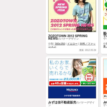
親
ZOZOTOWN 2012 SPRING
子
NEWS
のバナーデザイン
ザ
分類:
300x250
|
イエロー
|
衣料／ファッ
分
ション
事
更新: 2012.05.09
みずほ信不動産販売
J
のバナーデザイ
ン
ザ