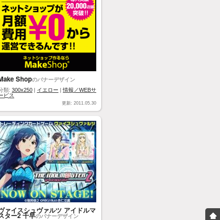
Make Shop
のバナーデザイン
分類:
300x250
|
イエロー
|
情報／WEBサ
ービス
更新: 2011.05.30
ヴァイスシュヴァルツ アイドルマ
スター2 千早
のバナーデザイン