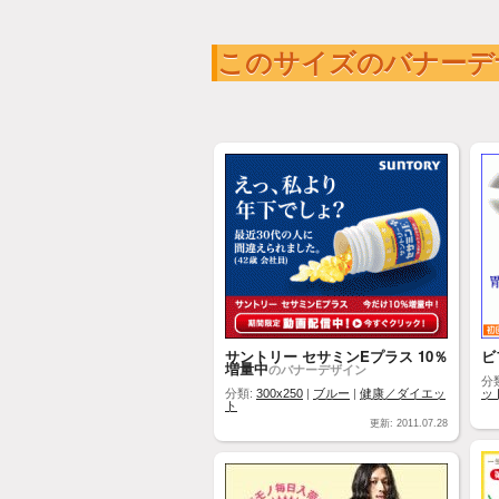
このサイズのバナーデ
サントリー セサミンEプラス 10％
ビ
増量中
のバナーデザイン
分
分類:
300x250
|
ブルー
|
健康／ダイエッ
ッ
ト
更新: 2011.07.28