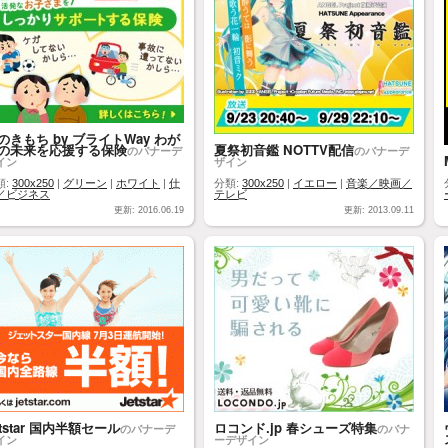
のきもち by ブライトWay わが
の未来を応援する保険
夏祭初音鑑 NOTTV配信
のバナーデ
のバナーデ
イン
ザイン
類:
300x250
|
グリーン
|
ホワイト
|
仕
分類:
300x250
|
イエロー
|
音楽／映画／
／ビジネス
テレビ
更新: 2016.06.19
更新: 2013.09.11
etstar 国内半額セール
ロコンド.jp 春シューズ特集
のバナーデ
のバナ
イン
ーデザイン