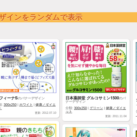
ザインをランダムで表示
フィーナS
日本薬師堂 グルコサミン1500
のバナーデザイン
のバ
ナーデザイン
類:
300x250
|
ホワイト
|
健康／ダイエ
ト
分類:
300x250
|
グリーン
|
健康／ダイエ
ット
更新: 2012.07.10
更新: 2011.11.04