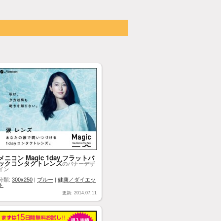
メニコン Magic 1day フラットバ
ックコンタクトレンズ
のバナーデザ
イン
分類:
300x250
|
ブルー
|
健康／ダイエッ
ト
更新: 2014.07.11