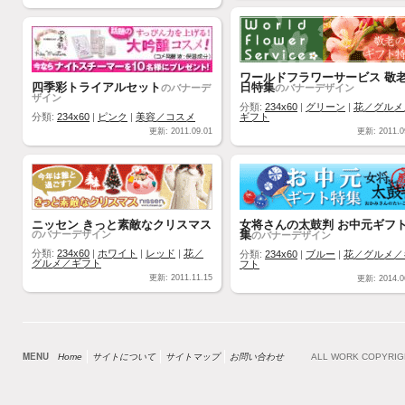
ワールドフラワーサービス 敬
四季彩トライアルセット
日特集
のバナーデ
のバナーデザイン
ザイン
分類:
234x60
|
グリーン
|
花／グルメ
分類:
234x60
|
ピンク
|
美容／コスメ
ギフト
更新: 2011.09.01
更新: 2011.0
ニッセン きっと素敵なクリスマス
女将さんの太鼓判 お中元ギフ
集
のバナーデザイン
のバナーデザイン
分類:
234x60
|
ホワイト
|
レッド
|
花／
分類:
234x60
|
ブルー
|
花／グルメ／
グルメ／ギフト
フト
更新: 2011.11.15
更新: 2014.0
MENU
Home
サイトについて
サイトマップ
お問い合わせ
ALL WORK COPYRI