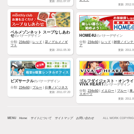
更新: 2011.07.07
更新: 2012.0
ベルメゾンネット スープなしあわ
せ
HOME4U
のバナーデザイン
のバナーデザイン
分類:
234x60
|
レッド
|
花／グルメ／ギ
分類:
234x60
|
レッド
|
雑貨／インテ
フト
ア
更新: 2011.05.30
更新: 2011.0
ビズサークル
ゴルフダイジェスト・オンライ
のバナーデザイン
VIVA HEART
のバナーデザイン
分類:
234x60
|
ブルー
|
仕事／ビジネス
分類:
234x60
|
イエロー
|
ブルー
|
車
更新: 2011.07.20
スポーツ
更新: 2011.0
MENU
Home
サイトについて
サイトマップ
お問い合わせ
ALL WORK COPYRI