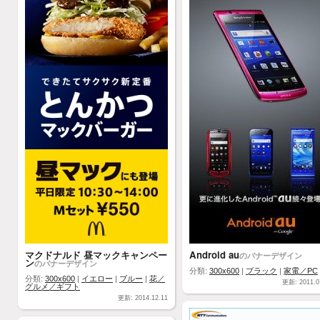
マクドナルド 昼マックキャンペー
Android au
のバナーデザイン
ン
のバナーデザイン
分類:
300x600
|
ブラック
|
家電／PC
分類:
300x600
|
イエロー
|
ブルー
|
花／
更新: 2011.0
グルメ／ギフト
更新: 2014.12.11