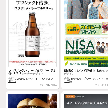
スプリングバレーブルワリー 第3
SMBCフレンド証券 NISA
のバ
弾 ＪＺＢ
のバナーデザイン
デザイン
分類:
300x600
|
ホワイト
|
花／グルメ／
分類:
300x600
|
ブルー
|
ホワイト
|
ギフト
／保険
更新: 2014.10.04
更新: 2013.0