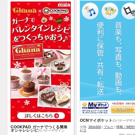
OCNマイポケット
のバナーデザ
COOKPAD ガーナでつくる簡単
分類:
300x600
|
ブルー
|
情報／WEB
オシャレレシピ
のバナーデザイン
ビス