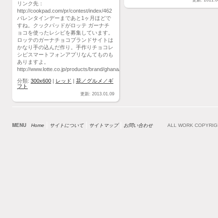
更新: 2011.0
リンク先：
http://cookpad.com/pr/contest/index/462
バレンタインデーまであと1ヶ月ほどで
すね。クックパッドがロッテ ガーナチ
ョコを使ったレシピを募集しています。
ロッテのガーナチョコブランドサイトは
かなり手の込んだ作り。手作りチョコレ
シピスマートフォンアプリなんてものも
ありますよ。
http://www.lotte.co.jp/products/brand/ghana/top.html
分類:
300x600
|
レッド
|
花／グルメ／ギ
フト
更新: 2013.01.09
MENU
Home
サイトについて
サイトマップ
お問い合わせ
ALL WORK COPYRI