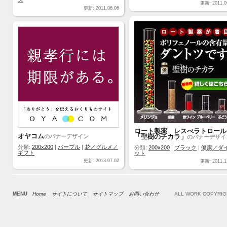
ス
更新: 2011.0
更新: 2011.06.06
ロート製薬 レスべラトロール
オヤコム
「聖樹のチカラ」
のバナーデザイン
のバナーデザイ
分類:
200x200
|
パープル
|
花／グルメ／
分類:
200x200
|
ブラック
|
健康／ダ
ギフト
ット
更新: 2013.07.02
更新: 2011.1
MENU
Home
サイトについて
サイトマップ
お問い合わせ
ALL WORK COPYRI