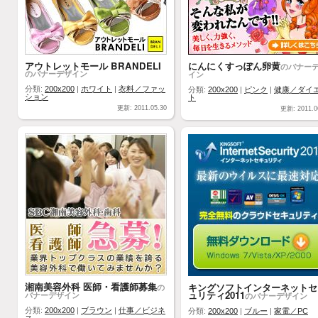
アウトレットモール BRANDELI
にんにくすっぽん卵黄
のバナー
のバナーデザイン
イン
分類:
200x200
|
ホワイト
|
衣料／ファッ
分類:
200x200
|
ピンク
|
健康／ダイ
ション
ト
更新: 2011.05.30
更新: 2011.0
湘南美容外科 医師・看護師募集
キングソフトインターネットセ
の
ュリティ2011
バナーデザイン
のバナーデザイン
分類:
200x200
|
ブラウン
|
仕事／ビジネ
分類:
200x200
|
ブルー
|
家電／PC