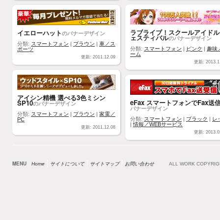
ラブライブ！スクールアイドル
イエローハット
のバナーデザイン
ェスティバル
のバナーデザイン
分類:
スマートフォン
|
ブラウン
|
車／ス
分類:
スマートフォン
|
ピンク
|
趣味
ポーツ
ーム
更新: 2011.12.09
更新: 2013.1
アイシン精機 選べる3色ミシン
eFax スマートフォンでFax送
SP10
のバナーデザイン
バナーデザイン
分類:
スマートフォン
|
ブラウン
|
家電／
分類:
スマートフォン
|
ブラック
|
レ
PC
|
情報／WEBサービス
更新: 2011.12.08
更新: 2013.0
MENU
Home
サイトについて
サイトマップ
お問い合わせ
ALL WORK COPYRI