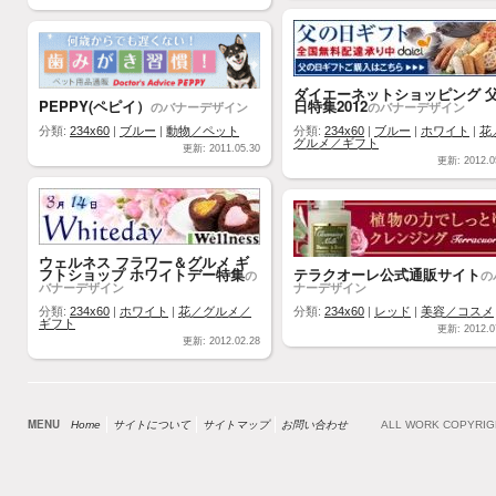
ダイエーネットショッピング 
PEPPY(ペピイ）
日特集2012
のバナーデザイン
のバナーデザイン
分類:
234x60
|
ブルー
|
動物／ペット
分類:
234x60
|
ブルー
|
ホワイト
|
花
グルメ／ギフト
更新: 2011.05.30
更新: 2012.0
ウェルネス フラワー＆グルメ ギ
フトショップ ホワイトデー特集
テラクオーレ公式通販サイト
の
の
バナーデザイン
ナーデザイン
分類:
234x60
|
ホワイト
|
花／グルメ／
分類:
234x60
|
レッド
|
美容／コスメ
ギフト
更新: 2012.0
更新: 2012.02.28
MENU
Home
サイトについて
サイトマップ
お問い合わせ
ALL WORK COPYRI