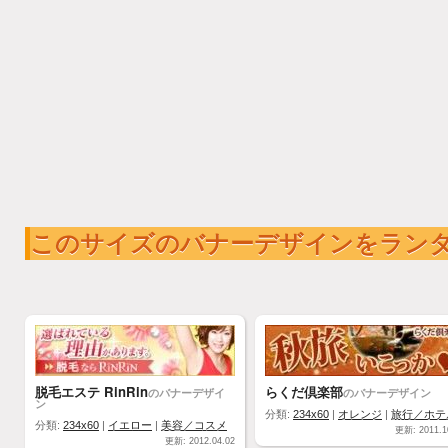
このサイズのバナーデザインをラン
脱毛エステ RinRin
らくだ倶楽部
のバナーデザイ
のバナーデザイン
ン
分類:
234x60
|
オレンジ
|
旅行／ホテ
分類:
234x60
|
イエロー
|
美容／コスメ
更新: 2011.1
更新: 2012.04.02