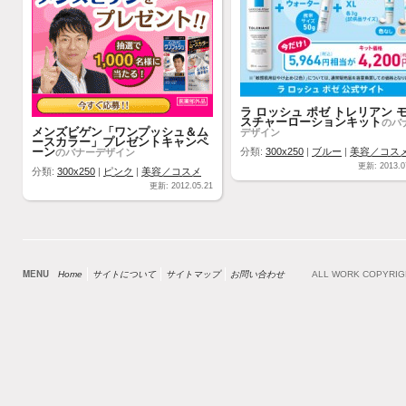
ラ ロッシュ ポゼ トレリアン 
スチャーローションキット
のバ
メンズビゲン「ワンプッシュ＆ム
デザイン
ースカラー」プレゼントキャンペ
ーン
のバナーデザイン
分類:
300x250
|
ブルー
|
美容／コス
更新: 2013.0
分類:
300x250
|
ピンク
|
美容／コスメ
更新: 2012.05.21
MENU
Home
サイトについて
サイトマップ
お問い合わせ
ALL WORK COPYRI