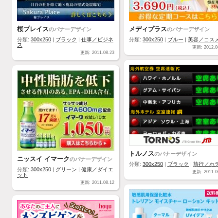
桜プレイス
メディプラス
のバナーデザイン
のバナーデザイン
分類:
300x250
|
ブラック
|
仕事／ビジネ
分類:
300x250
|
ブルー
|
美容／コス
ス
更新: 2012.0
更新: 2011.08.23
トルノス
のバナーデザイン
ニッスイ イマーク
のバナーデザイン
分類:
300x250
|
ブラック
|
旅行／ホ
分類:
300x250
|
グリーン
|
健康／ダイエ
更新: 2011.0
ット
更新: 2011.08.12