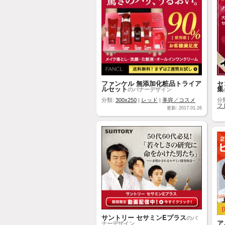
ファンケル 無添加化粧品トライア
セ
ルセット
集
のバナーデザイン
分類:
300x250
|
レッド
|
美容／コスメ
分
フ
更新: 2017.01.26
サントリー セサミンEプラス
のバ
ア
ナーデザイン