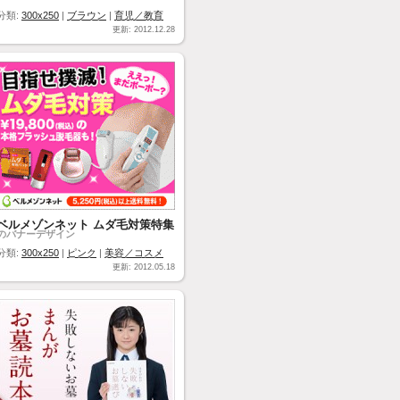
分類:
300x250
|
ブラウン
|
育児／教育
更新: 2012.12.28
ベルメゾンネット ムダ毛対策特集
のバナーデザイン
分類:
300x250
|
ピンク
|
美容／コスメ
更新: 2012.05.18