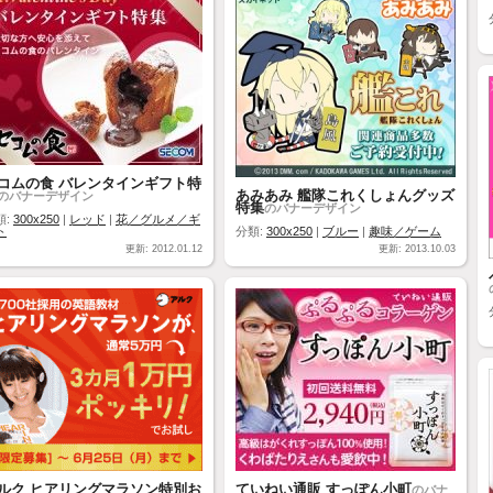
コムの食 バレンタインギフト特
あみあみ 艦隊これくしょんグッズ
のバナーデザイン
特集
のバナーデザイン
類:
300x250
|
レッド
|
花／グルメ／ギ
ト
分類:
300x250
|
ブルー
|
趣味／ゲーム
更新: 2012.01.12
更新: 2013.10.03
ルク ヒアリングマラソン特別お
ていねい通販 すっぽん小町
のバナ