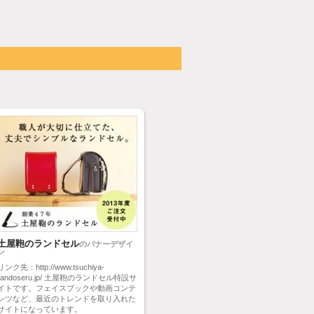
土屋鞄のランドセル
のバナーデザイ
ン
リンク先：http://www.tsuchiya-
randoseru.jp/ 土屋鞄のランドセル特設サ
イトです。フェイスブックや動画コンテ
ンツなど、最近のトレンドを取り入れた
サイトになっています。