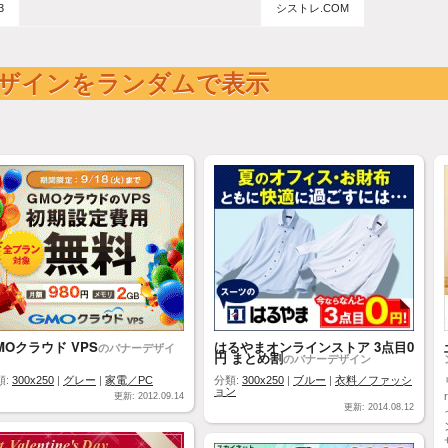
3
シストレ.COM
ザインをランダムで表示
MOクラウド VPS
はるやまオンラインストア 3点目0
のバナーデザイ
円 まとめ割
のバナーデザイン
類:
300x250
|
グレー
|
家電／PC
分類:
300x250
|
ブルー
|
衣料／ファッシ
ョン
更新: 2012.09.14
更新: 2014.08.12