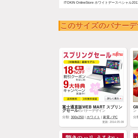
ITOKIN OnlineStore ホワイトデースペシャル201
このサイズのバナーデ
富士通直販WEB MART スプリン
G
グセール
のバナーデザイン
ン
分類:
300x250
|
ホワイト
|
家電／PC
分
更新: 2014.05.09